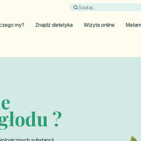
czego my?
Znajdź dietetyka
Wizyta online
Metam
e
głodu ?
iologicznych substancji