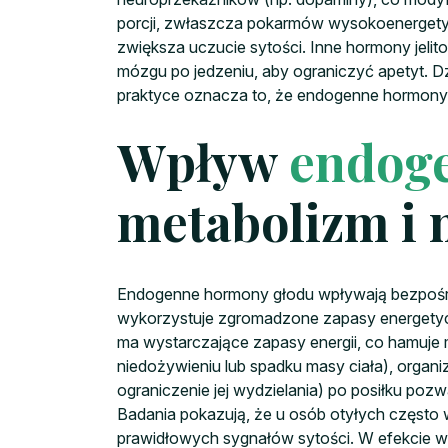
porcji, zwłaszcza pokarmów wysokoenergetycz
zwiększa uczucie sytości. Inne hormony jeli
mózgu po jedzeniu, aby ograniczyć apetyt. Dzi
praktyce oznacza to, że endogenne hormony 
Wpływ
endog
metabolizm i 
Endogenne hormony głodu wpływają bezpośre
wykorzystuje zgromadzone zapasy energetyczn
ma wystarczające zapasy energii, co hamuje ma
niedożywieniu lub spadku masy ciała), organi
ograniczenie jej wydzielania) po posiłku poz
Badania pokazują, że u osób otyłych często
prawidłowych sygnałów sytości. W efekcie wy