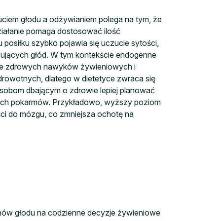
uciem głodu a odżywianiem polega na tym, że
ziałanie pomaga dostosować ilość
posiłku szybko pojawia się uczucie sytości,
izujących głód. W tym kontekście endogenne
anie zdrowych nawyków żywieniowych i
rowotnych, dlatego w dietetyce zwraca się
sobom dbającym o zdrowie lepiej planować
anych pokarmów. Przykładowo, wyższy poziom
ści do mózgu, co zmniejsza ochotę na
onów głodu na codzienne decyzje żywieniowe