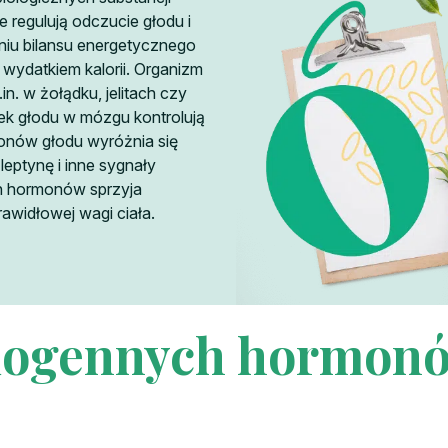
 regulują odczucie głodu i
aniu bilansu energetycznego
wydatkiem kalorii. Organizm
n. w żołądku, jelitach czy
ek głodu w mózgu kontrolują
onów głodu wyróżnia się
 leptynę i inne sygnały
h hormonów sprzyja
awidłowej wagi ciała.
ogennych hormonó