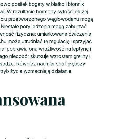
owo posiłek bogaty w białko i błonnik
i. W rezultacie hormony sytości dłużej
pożyciu przetworzonego węglowodanu mogą
 Niestałe pory jedzenia mogą zaburzać
ktywność fizyczna: umiarkowane ćwiczenia
hu może utrudniać tę regulację i sprzyjać
: poprawia ona wrażliwość na leptynę i
ego niedobór skutkuje wzrostem greliny i
wadze. Również nadmiar snu i głębszy
tryb życia wzmacniają działanie
lansowana