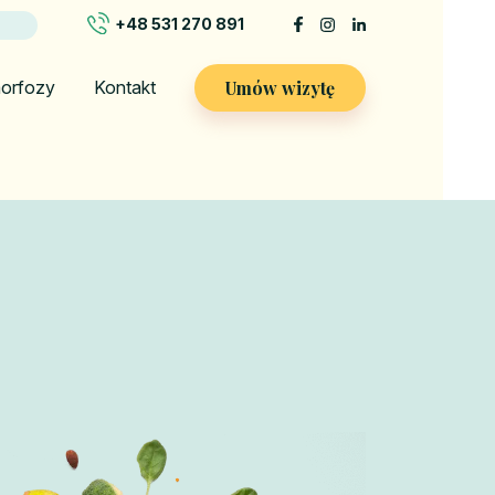
+48 531 270 891
Umów wizytę
orfozy
Kontakt