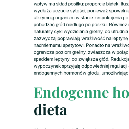
wpływ ma skład posiłku: proporcje białek, tł
wydłuża uczucie sytości, ponieważ spowalnia 
utrzymują organizm w stanie zaspokojenia p
pobudzać głód niedługo po posiłku. Również
naturalny cykl wydzielania greliny, co utrud
zazwyczaj poprawiają wrażliwość na leptynę i 
nadmiernemu apetytowi. Ponadto na wrażliwo
ogranicza poziom greliny, zwłaszcza w połącz
spadkiem leptyny, co zwiększa głód. Redukc
wypoczynek sprzyjają odpowiedniej regulacji
endogennych hormonów głodu, umożliwiając l
Endogenne ho
dieta