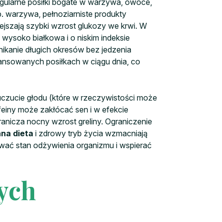
egularne posiłki bogate w warzywa, owoce,
p. warzywa, pełnoziarniste produkty
ejszają szybki wzrost glukozy we krwi. W
 wysoko białkowa i o niskim indeksie
ikanie długich okresów bez jedzenia
lansowanych posiłkach w ciągu dnia, co
czucie głodu (które w rzeczywistości może
feiny może zakłócać sen i w efekcie
anicza nocny wzrost greliny. Ograniczenie
na dieta
i zdrowy tryb życia wzmacniają
wać stan odżywienia organizmu i wspierać
ych