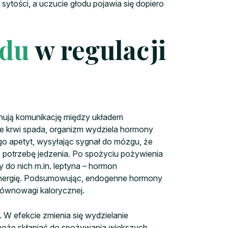
ytości, a uczucie głodu pojawia się dopiero
odu
w regulacji
nują komunikację między układem
krwi spada, organizm wydziela hormony
go apetyt, wysyłając sygnał do mózgu, że
 potrzebę jedzenia. Po spożyciu pożywienia
 do nich m.in. leptyna – hormon
 energię. Podsumowując, endogenne hormony
równowagi kalorycznej.
 W efekcie zmienia się wydzielanie
 może skłaniać do spożywania większych