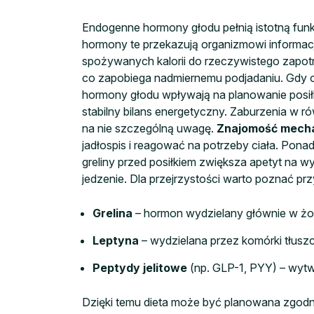
Endogenne hormony głodu pełnią istotną fun
hormony te przekazują organizmowi informac
spożywanych kalorii do rzeczywistego zapotr
co zapobiega nadmiernemu podjadaniu. Gdy or
hormony głodu wpływają na planowanie posił
stabilny bilans energetyczny. Zaburzenia w
na nie szczególną uwagę.
Znajomość mecha
jadłospis i reagować na potrzeby ciała. P
greliny przed posiłkiem zwiększa apetyt na 
jedzenie. Dla przejrzystości warto poznać p
Grelina
– hormon wydzielany głównie w żoł
Leptyna
– wydzielana przez komórki tłuszc
Peptydy jelitowe
(np. GLP-1, PYY) – wytwa
Dzięki temu dieta może być planowana zgod