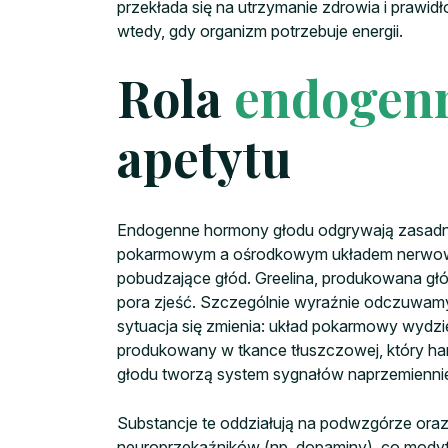
przekłada się na utrzymanie zdrowia i prawid
wtedy, gdy organizm potrzebuje energii.
Rola
endogen
apetytu
Endogenne hormony głodu odgrywają zasadnic
pokarmowym a ośrodkowym układem nerwowym
pobudzające głód. Greelina, produkowana głó
pora zjeść. Szczególnie wyraźnie odczuwamy
sytuacja się zmienia: układ pokarmowy wydzie
produkowany w tkance tłuszczowej, który ha
głodu tworzą system sygnałów naprzemiennie 
Substancje te oddziałują na podwzgórze oraz
neuroprzekaźników (np. dopaminy), co modyf