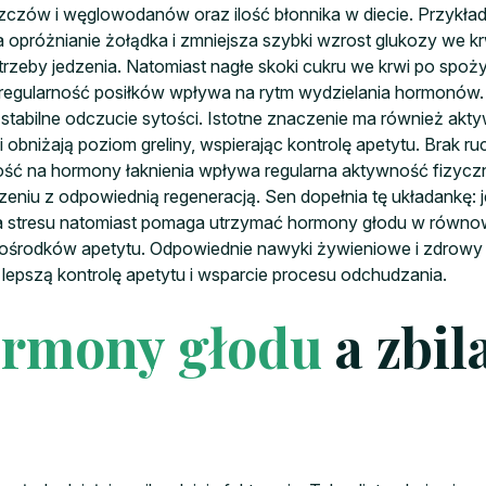
uszczów i węglowodanów oraz ilość błonnika w diecie. Przykład
opróżnianie żołądka i zmniejsza szybki wzrost glukozy we krw
otrzeby jedzenia. Natomiast nagłe skoki cukru we krwi po s
 regularność posiłków wpływa na rytm wydzielania hormonów.
nia stabilne odczucie sytości. Istotne znaczenie ma również a
obniżają poziom greliny, wspierając kontrolę apetytu. Brak ruc
ść na hormony łaknienia wpływa regularna aktywność fizyczna
eniu z odpowiednią regeneracją. Sen dopełnia tę układankę: j
ja stresu natomiast pomaga utrzymać hormony głodu w równo
 ośrodków apetytu. Odpowiednie nawyki żywieniowe i zdrowy 
epszą kontrolę apetytu i wsparcie procesu odchudzania.
rmony głodu
a zbi