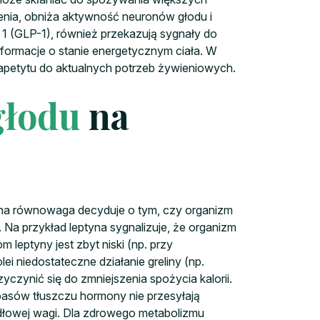
enia, obniża aktywność neuronów głodu i
 1 (GLP-1), również przekazują sygnały do
informacje o stanie energetycznym ciała. W
petytu do aktualnych potrzeb żywieniowych.
głodu
na
mna równowaga decyduje o tym, czy organizm
Na przykład leptyna sygnalizuje, że organizm
leptyny jest zbyt niski (np. przy
i niedostateczne działanie greliny (np.
yczynić się do zmniejszenia spożycia kalorii.
asów tłuszczu hormony nie przesyłają
idłowej wagi. Dla zdrowego metabolizmu