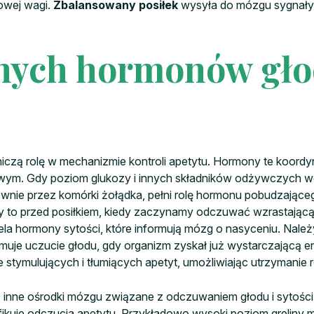
łowej wagi.
Zbalansowany posiłek
wysyła do mózgu sygnały s
nych hormonów gł
zą rolę w mechanizmie kontroli apetytu. Hormony te koordy
. Gdy poziom glukozy i innych składników odżywczych we 
wnie przez komórki żołądka, pełni rolę hormonu pobudzające
 to przed posiłkiem, kiedy zaczynamy odczuwać wzrastającą
la hormony sytości, które informują mózg o nasyceniu. Należy
muje uczucie głodu, gdy organizm zyskał już wystarczającą
stymulujących i tłumiących apetyt, umożliwiając utrzymanie 
 inne ośrodki mózgu związane z odczuwaniem głodu i sytości.
ikuje odczucia apetytu. Przykładowo wysoki poziom greliny