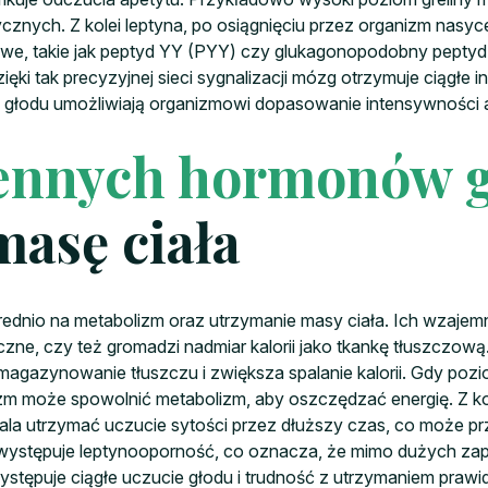
nych. Z kolei leptyna, po osiągnięciu przez organizm nasyc
towe, takie jak peptyd YY (PYY) czy glukagonopodobny peptyd
ęki tak precyzyjnej sieci sygnalizacji mózg otrzymuje ciągłe 
głodu umożliwiają organizmowi dopasowanie intensywności a
ennych hormonów 
masę ciała
dnio na metabolizm oraz utrzymanie masy ciała. Ich wzaje
e, czy też gromadzi nadmiar kalorii jako tkankę tłuszczową. 
gazynowanie tłuszczu i zwiększa spalanie kalorii. Gdy poziom 
zm może spowolnić metabolizm, aby oszczędzać energię. Z kole
wala utrzymać uczucie sytości przez dłuższy czas, co może prz
 występuje leptynooporność, co oznacza, że mimo dużych zap
stępuje ciągłe uczucie głodu i trudność z utrzymaniem praw