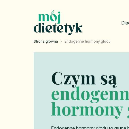
Dla
Strona główna
›
Endogenne hormony głodu
Czym są
endogenn
hormony 
Endogenne hormony głodu to grupa b