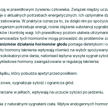
kcję w prawidłowym żywieniu człowieka. Związek między ucz
je o aktualnych potrzebach energetycznych. Ich optymalne d
zebowania. W praktyce oznacza to, że dzięki nim po spożyciu 
ganizm potrzebuje energii, rośnie stężenie substancji sygnal
ków i kontrolę wagi. Ich prawidłowy poziom ułatwia utrzym
 równowadze tych hormonów mogą prowadzić do problemów zd
nizmów działania hormonów głodu
pomaga dietetykom i o
onadto hormony łaknienia wpływają również na wybór spożyw
wysokokaloryczne dania, natomiast leptyna wysyła sygnał syto
rzykładowe hormony zaangażowane w regulację łaknienia:
ądku, który pobudza apetyt przed posiłkiem.
zowe, sygnalizuje sytość i ogranicza głód.
rzane w jelitach, wpływają na uczucie sytości po jedzeniu.
nie z naturalnymi sygnałami ciała. Wpływ endogennych horm