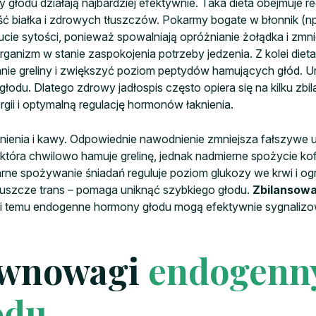
odu działają najbardziej efektywnie. Taka dieta obejmuje r
ść białka i zdrowych tłuszczów. Pokarmy bogate w błonnik (n
cie sytości, ponieważ spowalniają opróżnianie żołądka i zmni
rganizm w stanie zaspokojenia potrzeby jedzenia. Z kolei dieta
ie greliny i zwiększyć poziom peptydów hamujących głód. Un
du. Dlatego zdrowy jadłospis często opiera się na kilku zbi
gii i optymalną regulację hormonów łaknienia.
enia i kawy. Odpowiednie nawodnienie zmniejsza fałszywe u
która chwilowo hamuje grelinę, jednak nadmierne spożycie ko
e spożywanie śniadań reguluje poziom glukozy we krwi i ogr
tłuszcze trans – pomaga uniknąć szybkiego głodu.
Zbilansowa
ęki temu endogenne hormony głodu mogą efektywnie sygnalizo
ównowagi
endogenn
odu