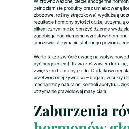
W zrównoważonej diecie endogenne hormony gł
pełnoziarniste produkty oraz umiarkowaną ilo
zbożowe, rośliny strączkowe) wydłużają uczu
rezultacie hormony sytości dłużej utrzymują o
glikemicznym może obniżyć dzienne wydzielan
zapobiega nadmiernemu wzrostowi hormonu gło
umożliwia utrzymanie stabilnego poziomu ener
Warto także zwrócić uwagę na wpływ nawodni
być pragnieniem). Kawa zaś zawiera kofeinę, 
zwiększać hormony głodu. Dodatkowo regularn
przetworzonej żywności – bogatej w cukry i 
mechanizmy naturalnej kontroli apetytu. Dzi
utrzymanie prawidłowej masy ciała.
Zaburzenia r
hormonów gł