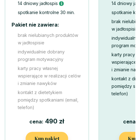
14 dniowy jadłospis
14 dniowy jad
i
spotkanie kontrolne 30 min.
spotkanie kon
brak nielubi
Pakiet nie zawiera:
w jadłospisie
brak nielubianych produktów
indywidualni
w jadłospisie
program mot
indywidualnie dobrany
karty pracy w
program motywacyjny
wspierające w
karty pracy własnej
i zmianie na
wspierające w realizacji celów
kontakt z die
i zmianie nawyków
pomiędzy spot
kontakt z dietetykiem
telefon)
pomiędzy spotkaniami (email,
telefon)
490 zł
cena:
cena:
Kup pakiet
Kup 