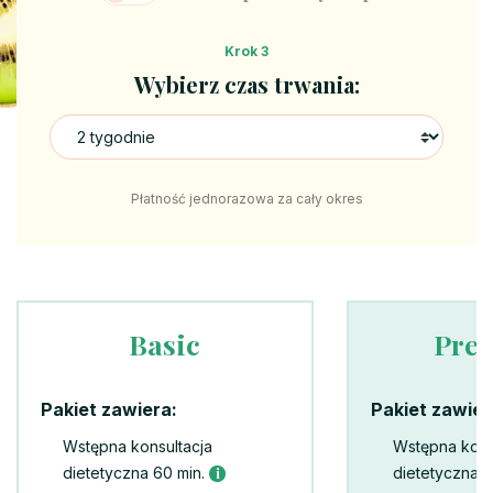
Krok 3
Wybierz czas trwania:
Płatność jednorazowa za cały okres
Basic
Pre
Pakiet zawiera:
Pakiet zawier
Wstępna konsultacja
Wstępna kons
dietetyczna 60 min.
dietetyczna 6
i