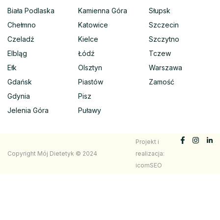
Biała Podlaska
Kamienna Góra
Słupsk
Chełmno
Katowice
Szczecin
Czeladź
Kielce
Szczytno
Elbląg
Łódź
Tczew
Ełk
Olsztyn
Warszawa
Gdańsk
Piastów
Zamość
Gdynia
Pisz
Jelenia Góra
Puławy
Projekt i
Copyright Mój Dietetyk © 2024
realizacja:
icomSEO