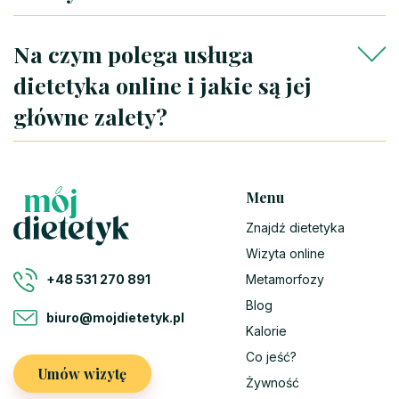
Na czym polega usługa
dietetyka online i jakie są jej
główne zalety?
Menu
Znajdź dietetyka
Wizyta online
Metamorfozy
+48 531 270 891
Blog
biuro@mojdietetyk.pl
Kalorie
Co jeść?
Umów wizytę
Żywność