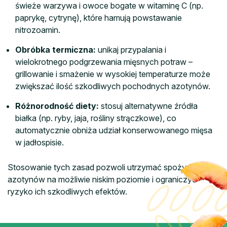
świeże warzywa i owoce bogate w witaminę C (np.
paprykę, cytrynę), które hamują powstawanie
nitrozoamin.
Obróbka termiczna:
unikaj przypalania i
wielokrotnego podgrzewania mięsnych potraw –
grillowanie i smażenie w wysokiej temperaturze może
zwiększać ilość szkodliwych pochodnych azotynów.
Różnorodność diety:
stosuj alternatywne źródła
białka (np. ryby, jaja, rośliny strączkowe), co
automatycznie obniża udział konserwowanego mięsa
w jadłospisie.
Stosowanie tych zasad pozwoli utrzymać spożycie
azotynów na możliwie niskim poziomie i ograniczyć
ryzyko ich szkodliwych efektów.