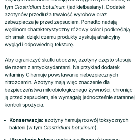
tym
Clostridium botulinum
(jad kiełbasiany). Dodatek
azotynów przedłuża trwałość wyrobów oraz
zabezpiecza je przed zepsuciem. Ponadto nadają
wędlinom charakterystyczny różowy kolor i podkreślają
ich smak, dzięki czemu produkty zyskują atrakcyjny
wygląd i odpowiednią teksturę.
Aby ograniczyć skutki uboczne, azotyny często stosuje
się razem z antyoksydantami. Na przykład dodatek
witaminy C hamuje powstawanie niebezpiecznych
nitrozoamin. Azotyny mają więc znaczenie dla
bezpieczeństwa mikrobiologicznego żywności, chroniąc
ją przed zepsuciem, ale wymagają jednocześnie starannej
kontroli spożycia.
Konserwacja:
azotyny hamują rozwój toksycznych
bakterii (w tym
Clostridium botulinum
).
Utrwalanie koloru:
nadają wędlinom różowawy